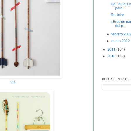
De Faula: U
perd...
Reciclar
¿Eres un pap
del p...
►
febrero 20
►
enero 2012
►
2011
(104)
►
2010
(159)
BUSCAR EN ESTE 
via