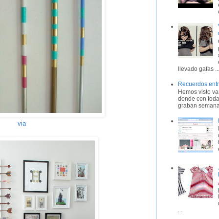
llevado gafas ..
Recuerdos entr
Hemos visto var
donde con toda
graban semana 
via
...