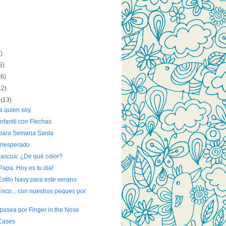
1)
5)
(6)
12)
2
(13)
a quien soy.
nfantil con Flechas
para Semana Santa
inesperado
ascua: ¿De qué color?
Papa. Hoy es tu dia!
stilo Navy para este verano
isco... con nuestros peques por
 pasea por Finger in the Nose
Cases