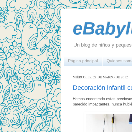
eBabyl
Un blog de niños y peques 
Página principal
Quienes som
MIÉRCOLES, 28 DE MARZO DE 2012
Decoración infantil 
Hemos encontrado estas preciosas
parecido impactantes, nunca hubié