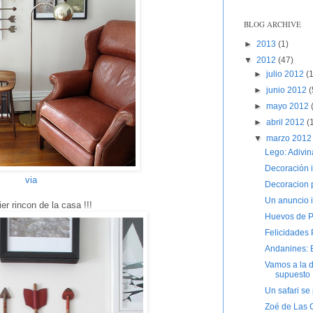
BLOG ARCHIVE
►
2013
(1)
▼
2012
(47)
►
julio 2012
(
►
junio 2012
(
►
mayo 2012
►
abril 2012
(
▼
marzo 201
Lego: Adivin
Decoración i
via
Decoracion 
Un anuncio 
r rincon de la casa !!!
Huevos de P
Felicidades 
Andanines: E
Vamos a la d
supuesto
Un safari se
Zoé de Las 