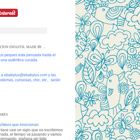
ÍON INFANTIL MADE BY ...
tus peques esta pensada hasta el
s una auténtica cucada.
s a
ebabylux@ebabylux.com
y las
dernas, curisosas, chic, etc... serán
ARES
Vídeos que emocionan
Hace casi un siglo que no escribimos
nada, el tiempo va pasando y vamos
pensando, mañana sin falta