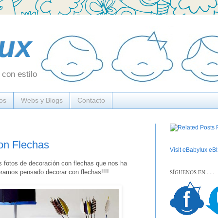
ux
con estilo
os
Webs y Blogs
Contacto
con Flechas
Visit eBabylux eBlx
 fotos de decoración con flechas que nos ha
SÍGUENOS EN .....
ramos pensado decorar con flechas!!!!