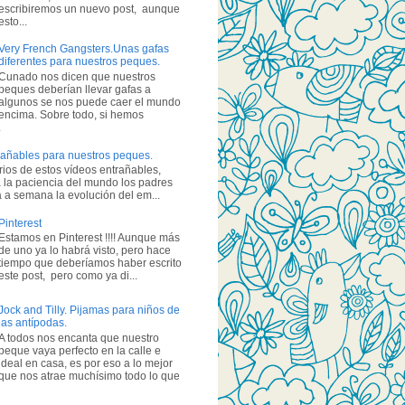
escribiremos un nuevo post, aunque
esto...
Very French Gangsters.Unas gafas
diferentes para nuestros peques.
Cunado nos dicen que nuestros
peques deberían llevar gafas a
algunos se nos puede caer el mundo
encima. Sobre todo, si hemos
.
añables para nuestros peques.
ios de estos vídeos entrañables,
 la paciencia del mundo los padres
a semana la evolución del em...
Pinterest
Estamos en Pinterest !!!! Aunque más
de uno ya lo habrá visto, pero hace
tiempo que deberíamos haber escrito
este post, pero como ya di...
Jock and Tilly. Pijamas para niños de
las antípodas.
A todos nos encanta que nuestro
peque vaya perfecto en la calle e
ideal en casa, es por eso a lo mejor
que nos atrae muchísimo todo lo que