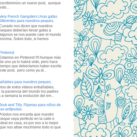
escribiremos un nuevo post, aunque
esto...
Very French Gangsters.Unas gafas
diferentes para nuestros peques.
Cunado nos dicen que nuestros
peques deberían llevar gafas a
algunos se nos puede caer el mundo
encima. Sobre todo, si hemos
.
Pinterest
Estamos en Pinterest !!!! Aunque más
de uno ya lo habrá visto, pero hace
tiempo que deberíamos haber escrito
este post, pero como ya di...
añables para nuestros peques.
ios de estos vídeos entrañables,
 la paciencia del mundo los padres
a semana la evolución del em...
Jock and Tilly. Pijamas para niños de
las antípodas.
A todos nos encanta que nuestro
peque vaya perfecto en la calle e
ideal en casa, es por eso a lo mejor
que nos atrae muchísimo todo lo que