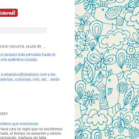
ÍON INFANTIL MADE BY ...
tus peques esta pensada hasta el
s una auténtica cucada.
s a
ebabylux@ebabylux.com
y las
dernas, curisosas, chic, etc... serán
ARES
Vídeos que emocionan
Hace casi un siglo que no escribimos
nada, el tiempo va pasando y vamos
pensando, mañana sin falta