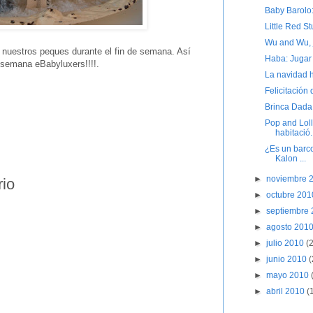
Baby Barolo
Little Red St
Wu and Wu, 
n nuestros peques durante el fin de semana. Así
Haba: Jugar 
 semana eBabyluxers!!!!.
La navidad 
Felicitació
Brinca Dada
Pop and Loll
habitació.
¿Es un barco
Kalon ...
►
noviembre 
rio
►
octubre 20
►
septiembre
►
agosto 201
►
julio 2010
(
►
junio 2010
(
►
mayo 2010
►
abril 2010
(