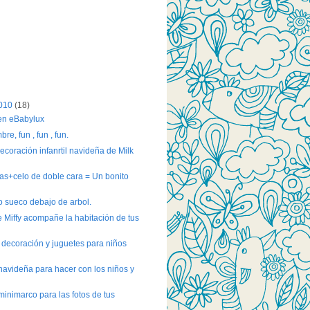
2010
(18)
en eBabylux
re, fun , fun , fun.
ecoración infanrtil navideña de Milk
ras+celo de doble cara = Un bonito
o sueco debajo de arbol.
e Miffy acompañe la habitación de tus
 decoración y juguetes para niños
avideña para hacer con los niños y
inimarco para las fotos de tus