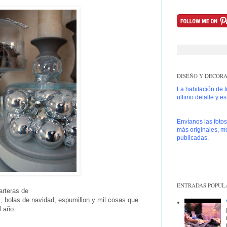
DISEÑO Y DECORAC
La habitación de 
ultimo detalle y e
Envíanos las foto
más originales, mo
publicadas.
ENTRADAS POPUL
tarteras de
 bolas de navidad, espumillon y mil cosas que
l año.