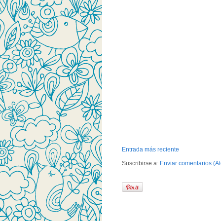
Entrada más reciente
Suscribirse a:
Enviar comentarios (A