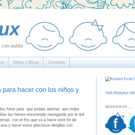
ux
con estilo
os
Webs y Blogs
Contacto
 para hacer con los niños y
Visit eBabylux eBlx
SÍGUENOS EN .....
es fotos para que podais adornar aún mejor
llas las hemso encontrado navegando por la red
más, con el frío que va a hacer este fin de
sa y hacer estos preciosos detalles con