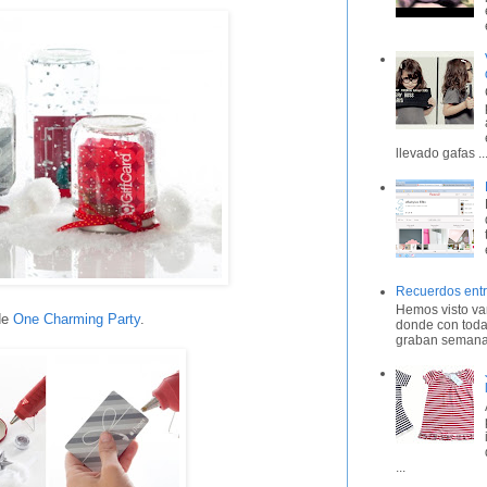
llevado gafas ..
Recuerdos entr
Hemos visto var
 de
One Charming Party
.
donde con toda
graban semana 
...