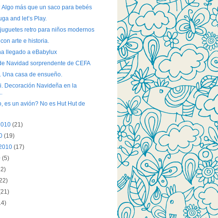
: Algo más que un saco para bebés
uga and let’s Play.
juguetes retro para niños modernos
con arte e historia.
ha llegado a eBabylux
n de Navidad sorprendente de CEFA
. Una casa de ensueño.
i. Decoración Navideña en la
..
, es un avión? No es Hut Hut de
2010
(21)
10
(19)
 2010
(17)
0
(5)
22)
22)
(21)
14)