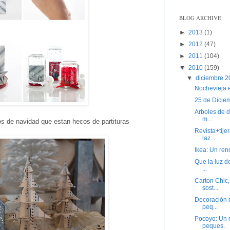
BLOG ARCHIVE
►
2013
(1)
►
2012
(47)
►
2011
(104)
▼
2010
(159)
▼
diciembre 
Nochevieja 
25 de Diciemb
Arboles de d
m...
os de navidad que estan hecos de partituras
Revista+tije
laz...
Ikea: Un ren
Que la luz d
...
Carton Chic,
sost...
Decoración n
peq...
Pocoyo: Un m
peques.