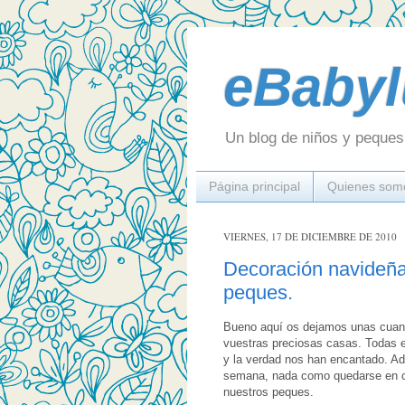
eBabyl
Un blog de niños y peques 
Página principal
Quienes som
VIERNES, 17 DE DICIEMBRE DE 2010
Decoración navideña
peques.
Bueno aquí os dejamos unas cuant
vuestras preciosas casas. Todas e
y la verdad nos han encantado. Ade
semana, nada como quedarse en ca
nuestros peques.