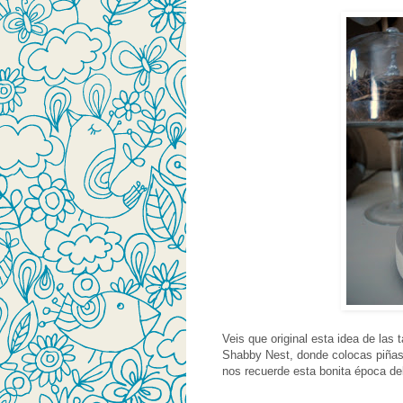
Veis que original esta idea de las 
Shabby Nest, donde colocas piñas,
nos recuerde esta bonita época de