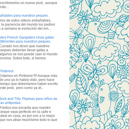
escribiremos un nuevo post, aunque
esto...
añables para nuestros peques.
ios de estos vídeos entrañables,
 la paciencia del mundo los padres
a semana la evolución del em...
Very French Gangsters.Unas gafas
diferentes para nuestros peques.
Cunado nos dicen que nuestros
peques deberían llevar gafas a
algunos se nos puede caer el mundo
encima. Sobre todo, si hemos
.
Pinterest
Estamos en Pinterest !!!! Aunque más
de uno ya lo habrá visto, pero hace
tiempo que deberíamos haber escrito
este post, pero como ya di...
Jock and Tilly. Pijamas para niños de
las antípodas.
A todos nos encanta que nuestro
peque vaya perfecto en la calle e
ideal en casa, es por eso a lo mejor
que nos atrae muchísimo todo lo que