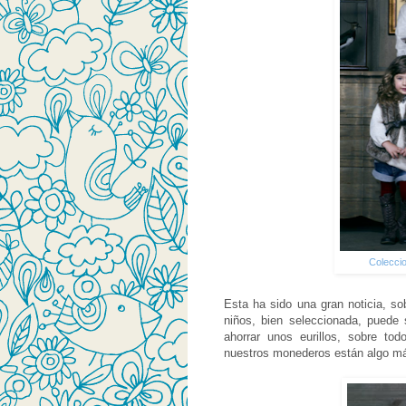
Coleccio
Esta ha sido una gran noticia, s
niños, bien seleccionada, puede
ahorrar unos eurillos, sobre to
nuestros monederos están algo m