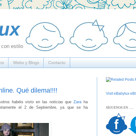
ux
con estilo
os
Webs y Blogs
Contacto
line. Qué dilema!!!!
Visit eBabylux eBlx
tros habéis visto en las noticias que
Zara
ha
SÍGUENOS EN .....
ncretamente el 2 de Septiembre, ya que se ha