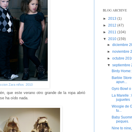
BLOG ARCHIVE
►
2013
(1)
►
2012
(47)
►
2011
(104)
▼
2010
(159)
►
diciembre 
►
noviembre 
►
octubre 20
▼
septiembre
Birdy Home: 
Barbie Store
apun...
ccion Zara niños 2010
Gyro Bowl o 
n, que este verano otro grande de la ropa abrió
La Marelle :
 se ha oído nada.
juguetes
Woogie de Gr
tu...
Baby Suommo
peques.
Nine to nine