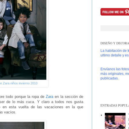
DISEÑO Y DECORAC
La habitación de 
ultimo detalle y e
Envíanos las foto
más originales, mo
publicadas.
n Zara niños invierno 2010
obre todo porque la ropa de
Zara
en la sección de
 ser de lo más cuca. Y claro a todos nos gusta
ENTRADAS POPUL
do en esta vuelta de las vacaciones en la que
ás vacíos.