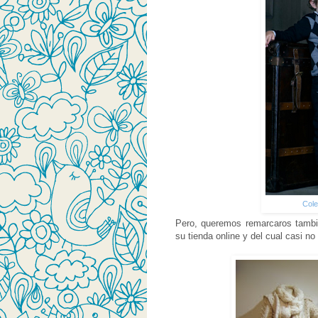
Cole
Pero, queremos remarcaros tambié
su tienda online y del cual casi no