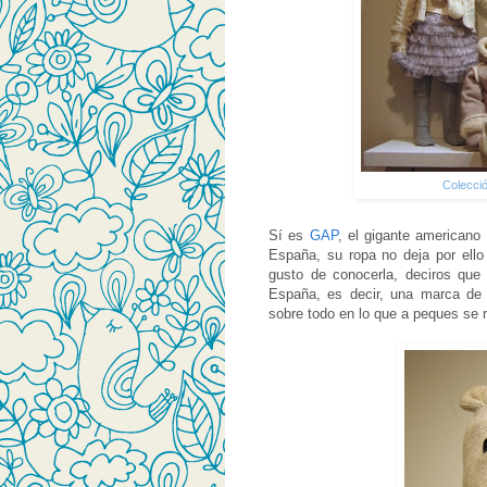
Colecció
Sí es
GAP
, el gigante american
España, su ropa no deja por ello
gusto de conocerla, deciros qu
España, es decir, una marca de 
sobre todo en lo que a peques se r