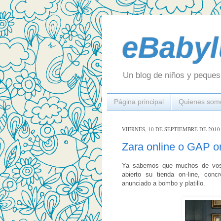
eBabyl
Un blog de niños y peques 
Página principal
Quienes som
VIERNES, 10 DE SEPTIEMBRE DE 2010
Zara online o GAP on
Ya sabemos que muchos de voso
abierto su tienda on-line, co
anunciado a bombo y platillo.