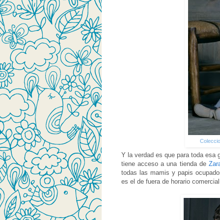
Coleccio
Y la verdad es que para toda esa 
tiene acceso a una tienda de
Zar
todas las mamis y papis ocupados
es el de fuera de horario comercial