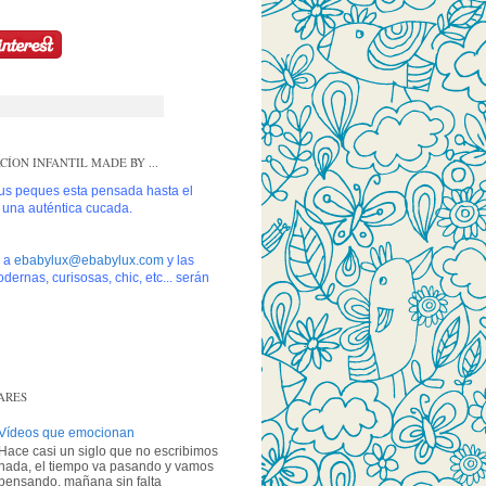
ÍON INFANTIL MADE BY ...
tus peques esta pensada hasta el
s una auténtica cucada.
s a
ebabylux@ebabylux.com
y las
dernas, curisosas, chic, etc... serán
ARES
Vídeos que emocionan
Hace casi un siglo que no escribimos
nada, el tiempo va pasando y vamos
pensando, mañana sin falta