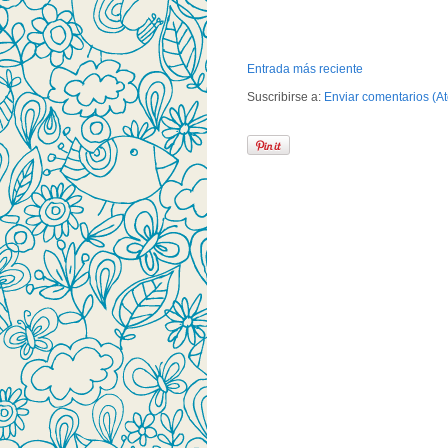
Entrada más reciente
Suscribirse a:
Enviar comentarios (A