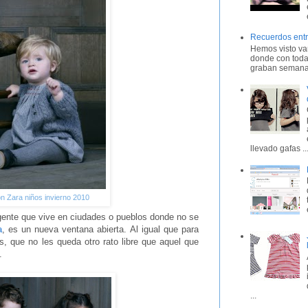
Recuerdos entr
Hemos visto var
donde con toda
graban semana 
llevado gafas ..
n Zara niños invierno 2010
gente que vive en ciudades o pueblos donde no se
a
, es un nueva ventana abierta. Al igual que para
, que no les queda otro rato libre que aquel que
.
...