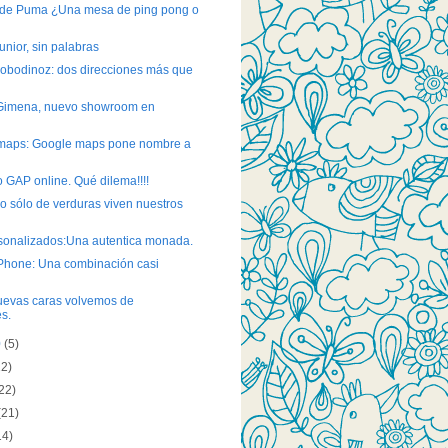
 de Puma ¿Una mesa de ping pong o
unior, sin palabras
Nobodinoz: dos direcciones más que
Gimena, nuevo showroom en
maps: Google maps pone nombre a
o GAP online. Qué dilema!!!!
 sólo de verduras viven nuestros
rsonalizados:Una autentica monada.
Phone: Una combinación casi
uevas caras volvemos de
s.
0
(5)
22)
22)
(21)
14)