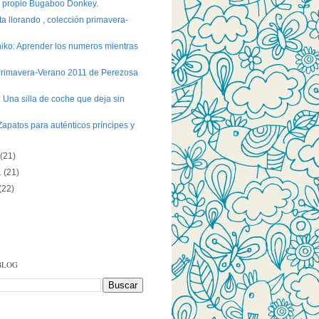
u propio Bugaboo Donkey.
ta llorando , colección primavera-
iko: Aprender los numeros mientras
imavera-Verano 2011 de Perezosa
 Una silla de coche que deja sin
apatos para auténticos príncipes y
1
(21)
1
(21)
(22)
BLOG