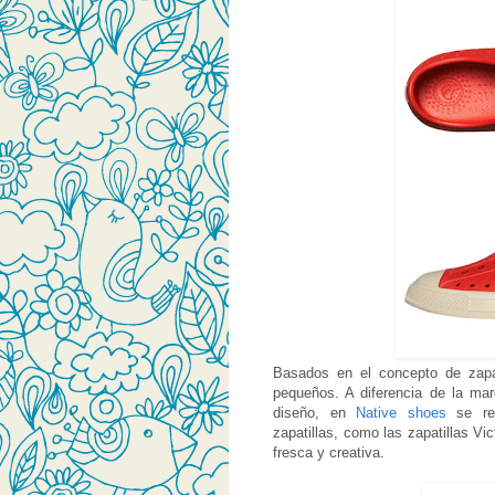
Basados en el concepto de zap
pequeños. A diferencia de la ma
diseño, en
Native shoes
se rep
zapatillas, como las zapatillas Vi
fresca y creativa.