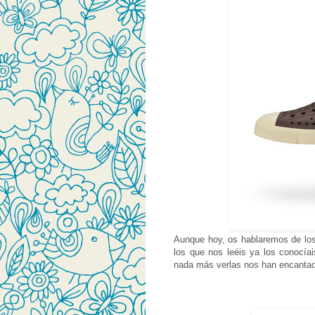
Aunque hoy, os hablaremos de l
los que nos leéis ya los conocíai
nada más verlas nos han encanta