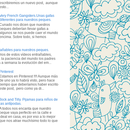
escribiremos un nuevo post, aunque
esto...
Very French Gangsters.Unas gafas
diferentes para nuestros peques.
Cunado nos dicen que nuestros
peques deberían llevar gafas a
algunos se nos puede caer el mundo
encima. Sobre todo, si hemos
.
añables para nuestros peques.
ios de estos vídeos entrañables,
 la paciencia del mundo los padres
a semana la evolución del em...
Pinterest
Estamos en Pinterest !!!! Aunque más
de uno ya lo habrá visto, pero hace
tiempo que deberíamos haber escrito
este post, pero como ya di...
Jock and Tilly. Pijamas para niños de
las antípodas.
A todos nos encanta que nuestro
peque vaya perfecto en la calle e
ideal en casa, es por eso a lo mejor
que nos atrae muchísimo todo lo que