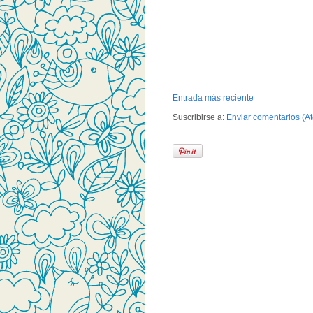
Entrada más reciente
Suscribirse a:
Enviar comentarios (A