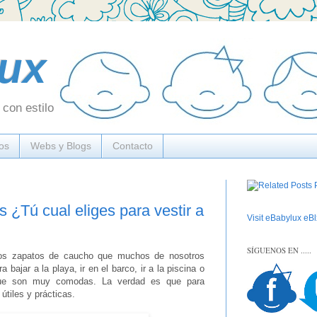
ux
con estilo
os
Webs y Blogs
Contacto
 ¿Tú cual eliges para vestir a
Visit eBabylux eBlx
SÍGUENOS EN .....
s zapatos de caucho que muchos de nosotros
bajar a la playa, ir en el barco, ir a la piscina o
rque son muy comodas. La verdad es que para
tiles y prácticas.