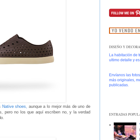
DISEÑO Y DECORAC
La habitación de 
ultimo detalle y e
Envíanos las foto
más originales, mo
publicadas.
os
Native shoes,
aunque a lo mejor más de uno de
s, pero no los que aquí escriben no, y la verdad
ENTRADAS POPUL
do.