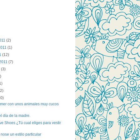
2011
(2)
2011
(1)
11
(12)
 2011
(7)
1
(3)
)
1)
(2)
10)
omer con unos animales muy cucos
el día de la madre.
ve Shoes ¿Tú cual eliges para vestir
 nose un estilo particular