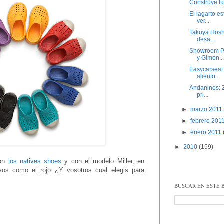
Construye t
El lagarto es
ver...
Takuya Hosh
desa...
Showroom Pr
y Gimen...
Easycarseat:
aliento.
Andanines: Z
pri...
►
marzo 201
►
febrero 201
►
enero 2011
►
2010
(159)
con
los natives shoes
y con el modelo Miller, en
vos como el rojo ¿Y vosotros cual elegis para
BUSCAR EN ESTE 