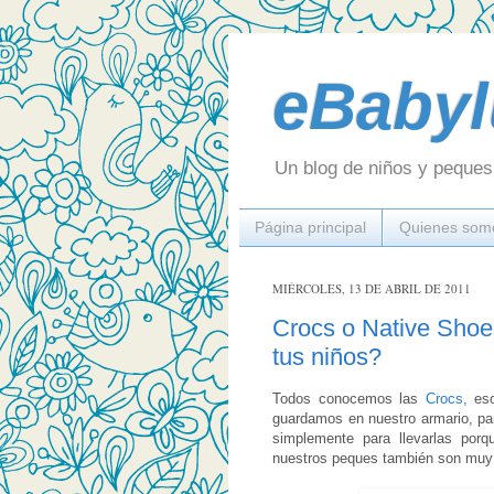
eBabyl
Un blog de niños y peques 
Página principal
Quienes som
MIÉRCOLES, 13 DE ABRIL DE 2011
Crocs o Native Shoes
tus niños?
Todos conocemos las
Crocs,
eso
guardamos en nuestro armario, para 
simplemente para llevarlas po
nuestros peques también son muy ú