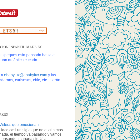
ÍON INFANTIL MADE BY ...
tus peques esta pensada hasta el
s una auténtica cucada.
s a
ebabylux@ebabylux.com
y las
dernas, curisosas, chic, etc... serán
ARES
Vídeos que emocionan
Hace casi un siglo que no escribimos
nada, el tiempo va pasando y vamos
pensando, mañana sin falta