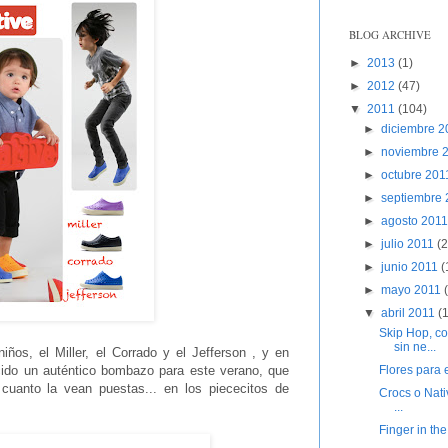
BLOG ARCHIVE
►
2013
(1)
►
2012
(47)
▼
2011
(104)
►
diciembre 
►
noviembre 
►
octubre 20
►
septiembre
►
agosto 201
►
julio 2011
(2
►
junio 2011
(
►
mayo 2011
▼
abril 2011
(
Skip Hop, c
sin ne...
ños, el Miller, el Corrado y el Jefferson , y en
Flores para 
cido un auténtico bombazo para este verano, que
 cuanto la vean puestas... en los piececitos de
Crocs o Nati
...
Finger in the